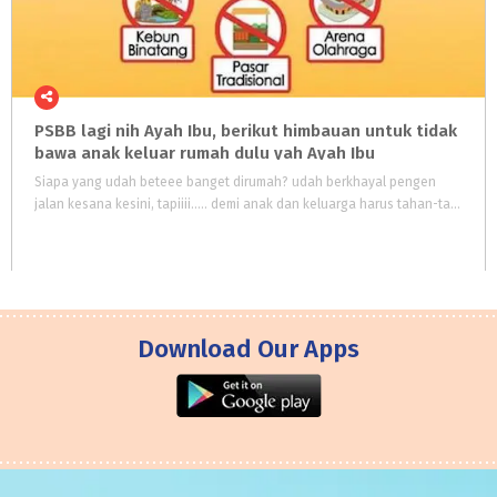
PSBB lagi nih Ayah Ibu, berikut himbauan untuk tidak
bawa anak keluar rumah dulu yah Ayah Ibu
Siapa yang udah beteee banget dirumah? udah berkhayal pengen
jalan kesana kesini, tapiiii..... demi anak dan keluarga harus tahan-tahan ya Termasuk kalau ke supermarket diusahain banget ngga bawa anak, bahkan kadang sendiri aja biar resikonya makin kecil
Download Our Apps