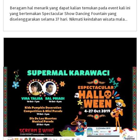
Beragam hal menarik yang dapat kalian temukan pada event kali ini
yang bertemakan Spectacular Show Dancing Fountain yang
diselenggarakan selama 37 hari. Nikmati keindahan wisata malam bersama aneka karakter lampion, Garden Light Decoration, LED decorat