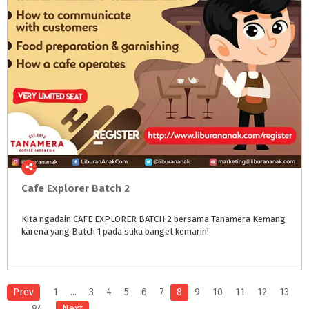
Cafe
Explorer
Batch
2
Kita
ngadain
CAFE
EXPLORER
BATCH
2
bersama
Tanamera
Kemang
karena
yang
Batch
1
pada
suka
banget
kemarin!
Prev
1
...
3
4
5
6
7
8
9
10
11
12
13
...
84
Next