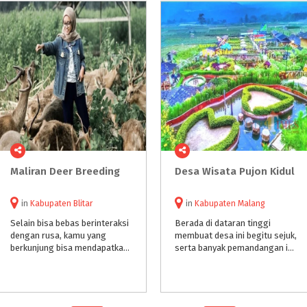
Maliran
Deer
Breeding
Desa
Wisata
Pujon
Kidul
in
Kabupaten Blitar
in
Kabupaten Malang
Selain bisa bebas berinteraksi
Berada di dataran tinggi
dengan rusa, kamu yang
membuat desa ini begitu sejuk,
berkunjung bisa mendapatkan berbagai informasi mengenai hewan berkaki empat tersebut. Jadi, selain bisa refresing lokasi wisata di Blitar itu juga memberikan berbagai pengetahuan baru.
serta banyak pemandangan indah. Selain aneka spot fotonya, keasyikan lain di tempat ini akan membuat pengunjung terhibur.