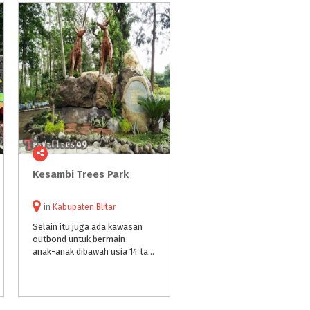
Kesambi
Trees
Park
in
Kabupaten Blitar
Selain itu juga ada kawasan
outbond untuk bermain
anak-anak dibawah usia 14 tahun. Untuk bermain di kawasan ini . Mereka bisa mencoba untuk memanjat dinding kayu, bisa juga memanjat tali bahkan melatih keseimbangan dengan jembatan tali.