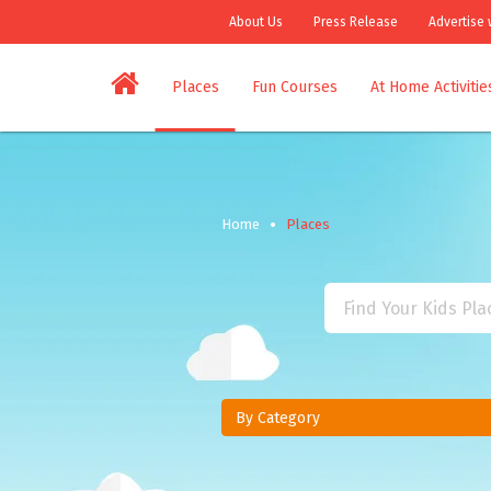
About Us
Press Release
Advertise 
Places
Fun Courses
At Home Activitie
Home
Places
By Category