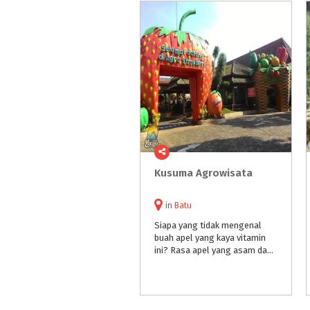
Kusuma
Agrowisata
in
Batu
Siapa yang tidak mengenal
buah apel yang kaya vitamin
ini? Rasa apel yang asam dan manis membuat buah ini digemari banyak orang. Di Indonesia, buah apel yang cukup terkenal yaitu apel Malang. Benar, Malang khususnya kota Batu