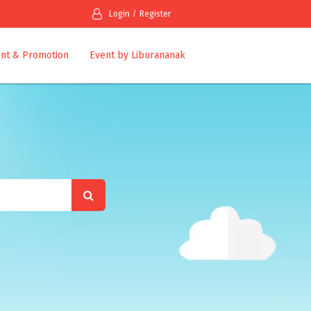
Login
Register
nt & Promotion
Event by Liburananak