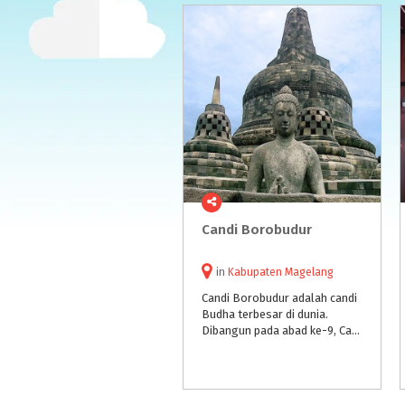
Candi
Borobudur
in
Kabupaten Magelang
Candi Borobudur adalah candi
Budha terbesar di dunia.
Dibangun pada abad ke-9, Candi Borobudur sekarang menjadi magnet yang mampu menarik jutaan wisatawan setiap tahun.