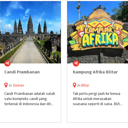
Candi
Prambanan
Kampung
Afrika
Blitar
in
Sleman
in
Blitar
Candi Prambanan adalah salah
Tak perlu pergi jauh ke benua
satu kompleks candi yang
Afrika untuk merasakan
terkenal di Indonesia dan ditetapkan UNESCO sebagai situs warisan dunia pada tahun 1991 selain Candi Borobudur.
suasana seperti di sana. Blitar memiliki wisata tempat terbuka bernama Kampung Afrika. Suasana di tempat wisata ini unik dengan tema nuansa pemukiman tradisional suku Afrika.