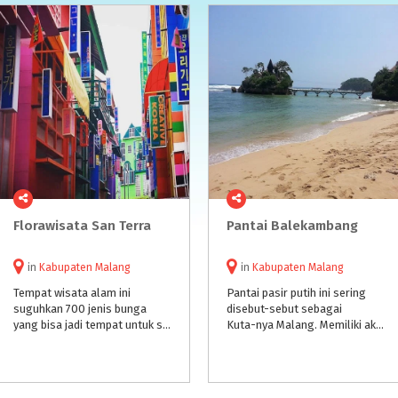
Florawisata
San
Terra
Pantai
Balekambang
in
Kabupaten Malang
in
Kabupaten Malang
Tempat wisata alam ini
Pantai pasir putih ini sering
suguhkan 700 jenis bunga
disebut-sebut sebagai
yang bisa jadi tempat untuk spot foto instagramable. Bunga-bunga tersebut disusun sedemikian rupa agar wisatawan memiliki berbagai macam pilihan spot foto.
Kuta-nya Malang. Memiliki akses jalan yang mudah dan pemandangan yang indah menjadi alasan utama pengunjung. Tidak hanya wisata pantai, tetapi terdapat wisata religi, wisata budaya, wisata kuliner, dll