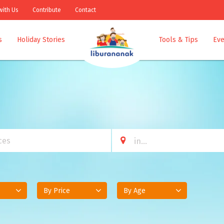
with Us
Contribute
Contact
s
Holiday Stories
Tools & Tips
Eve
By Price
By Age