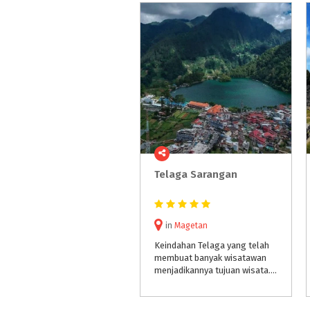
Telaga
Sarangan
in
Magetan
Keindahan Telaga yang telah
membuat banyak wisatawan
menjadikannya tujuan wisata. Bahkan beberapa waktu lalu, keindahan telaga ini disamakan dengan Danau Geneva di Swiss. Karena indahnya pemandangan, alam yang masih asri, serta dinginnya udara