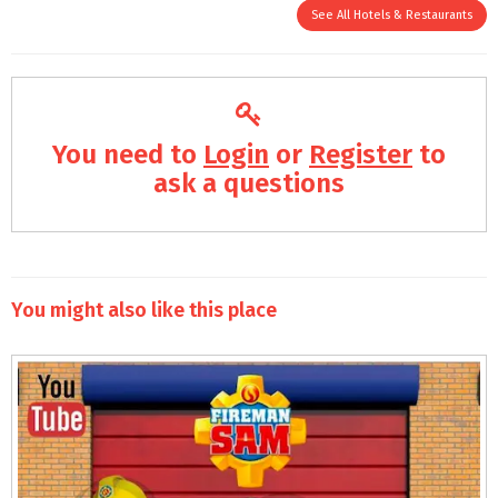
See All Hotels & Restaurants
You need to
Login
or
Register
to
ask a questions
You might also like this place