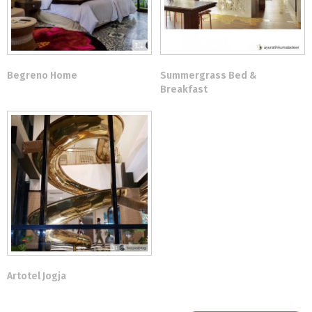
Begreno Home
Summergrass Bed &
Breakfast
Artotel Jogja