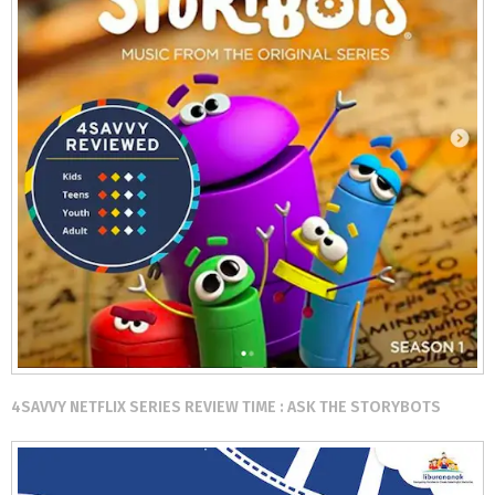
4SAVVY NETFLIX SERIES REVIEW TIME : ASK THE STORYBOTS