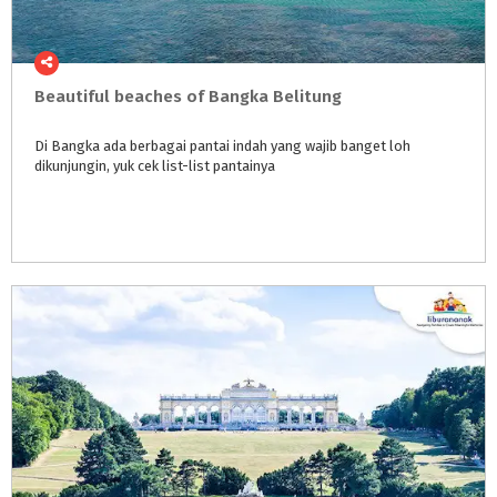
Beautiful
beaches
of
Bangka
Belitung
Di
Bangka
ada
berbagai
pantai
indah
yang
wajib
banget
loh
dikunjungin,
yuk
cek
list-list
pantainya