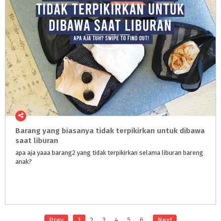
Barang yang biasanya tidak terpikirkan untuk dibawa
saat liburan
apa
aja
yaaa
barang2
yang
tidak
terpikirkan
selama
liburan
bareng
anak?
Prev
1
2
3
4
5
6
Next