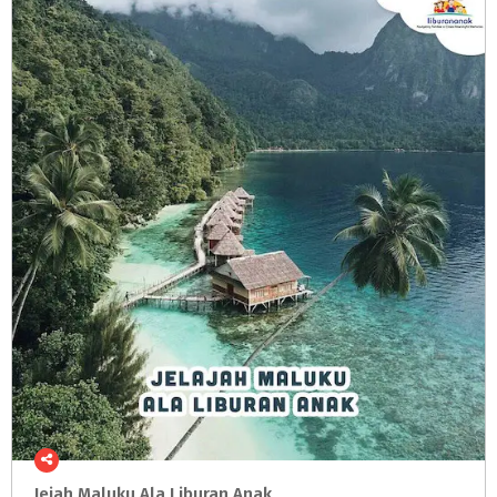
Jejah
Maluku
Ala
Liburan
Anak