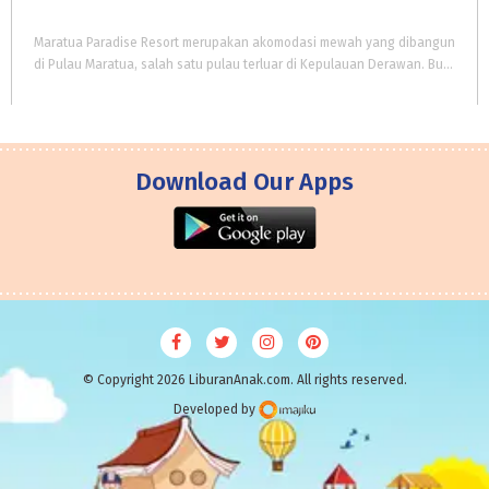
Maratua Paradise Resort merupakan akomodasi mewah yang dibangun
di Pulau Maratua, salah satu pulau terluar di Kepulauan Derawan. Bukan sekadar penginapan, resort ini juga menjadi salah satu ikon pariwisata populer di Kepulauan Derawan.
Download Our Apps
© Copyright 2026 LiburanAnak.com. All rights reserved.
Developed by