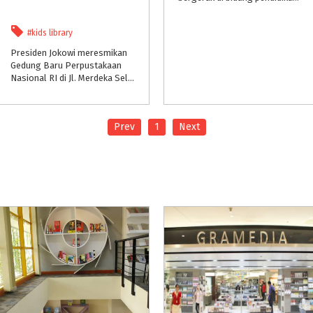
#kids library
Presiden Jokowi meresmikan
Gedung Baru Perpustakaan
Nasional RI di Jl. Merdeka Selatan, Jakarta - letaknya persis di sebelah Galeri Nasional. Gedung perpusnas ini, dinyatakan sebagai gedung perpustakaan nasional tertinggi sedunia lho..!
Prev
1
Next