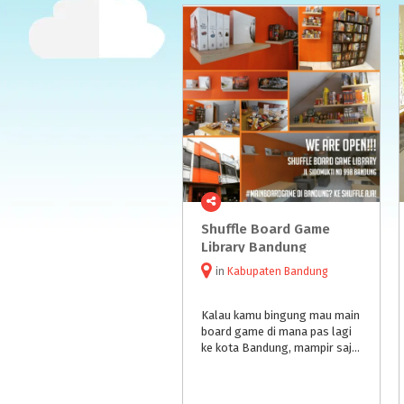
Shuffle Board Game
Library Bandung
in
Kabupaten Bandung
Kalau kamu bingung mau main
board game di mana pas lagi
ke kota Bandung, mampir saja ke Shuffle ID. Tempat yang merupakan pelopor perpustakaan board game pertama di Indonesia ini kini berada lebih dekat dengan jantung kota Bandung.