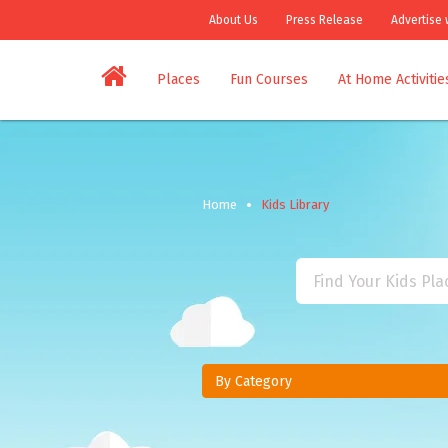
About Us
Press Release
Advertise 
Places
Fun Courses
At Home Activitie
Home
Kids Library
By Category