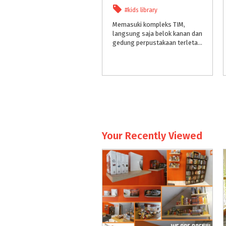
#kids library
Memasuki kompleks TIM,
langsung saja belok kanan dan
gedung perpustakaan terletak di sudut kompleks, bersebelahan dengan Planetarium Jakarta dan Galeri Cipta II.
Your Recently Viewed