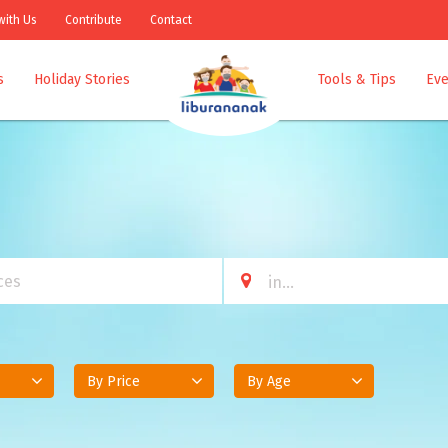
with Us
Contribute
Contact
s
Holiday Stories
Tools & Tips
Eve
By Price
By Age