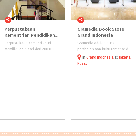
Perpustakaan
Gramedia Book Store
Kementrian Pendidikan dan Kebudayaan RI
Grand Indonesia
Perpustakaan Kemendikbud
Gramedia adalah pusat
memiliki lebih dari dari 200.000 koleksi dalam berbagai bentuk (buku, buku digital, audiovisual, majalah, koran, jurnal, jurnal elektronik)
pembelanjaan buku terbesar di Indonesia yang menjual berbagai macam genre buku, alat tulis dan pernak-pernik lainnya.
in
Grand Indonesia
at
Jakarta
Pusat