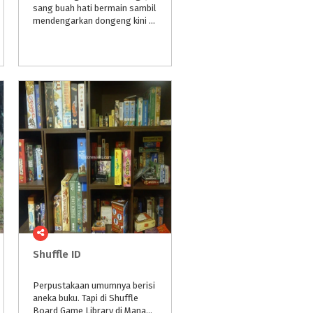
sang buah hati bermain sambil
mendengarkan dongeng kini bisa Anda temukan di The Open Book Library, Scientia Square Park (SQP) setiap bulannya
Shuffle
ID
Perpustakaan umumnya berisi
aneka buku. Tapi di Shuffle
Board Game Library di Manami Space Jalan Cijagra 48 Bandung, rak-rak kayunya penuh diisi puluhan board game atau mainan berpapan.