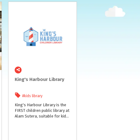
King's
Harbour
Library
#kids library
King's Harbour Library is the
FIRST children public library at
Alam Sutera, suitable for kids age 0-12 with more than 1000 books and educational toys available. With a thematic 'harbour' decor, we provide a conducive reading environment, making it easier