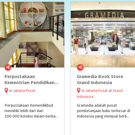
Perpustakaan
Gramedia Book Store
Kementrian Pendidikan dan Kebudayaan RI
Grand Indonesia
in
Jakarta Pusat
in
Jakarta Pusat
at
Grand
Indonesia
Perpustakaan Kemendikbud
Gramedia adalah pusat
memiliki lebih dari dari
pembelanjaan buku terbesar di
200.000 koleksi dalam berbagai bentuk (buku, buku digital, audiovisual, majalah, koran, jurnal, jurnal elektronik)
Indonesia yang menjual berbagai macam genre buku, alat tulis dan pernak-pernik lainnya.