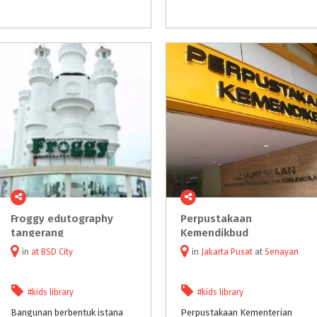
Froggy edutography
Perpustakaan
tangerang
Kemendikbud
in
at
BSD City
in
Jakarta Pusat
at
Senayan
#kids library
#kids library
Bangunan berbentuk istana
Perpustakaan Kementerian