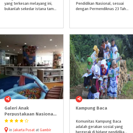
yang terkesan melayang ini,
Pendidikan Nasional, sesuai
bukanlah sekedar istana taman bermain anak. Lebih dari itu, Froggy Floating Castle ini justru merupakan tempat bagi anak-anak untuk mengeksplorasi bakat yang dimiliki dan mewujudkan cita-cita mereka.
dengan Permendiknas 23 Tahun 2005, menjadi bagian dari Pusat Informasi dan Humas yang memiliki tugas fungsi melakukan pengelolaan perpustakaan kementerian.
Galeri Anak
Kampung
Baca
Perpustakaan Nasional RI
Komunitas Kampung Baca
adalah gerakan sosial yang
in
Jakarta Pusat
at
Gambir
bergerak di bidang pendidikan. Kampung Baca memulai aktivitasnya sejak 1 Januari 2016, dikelola oleh Nedi Suryadi Mahasiswa Filsafat IAIN SMH Banten dengan dibantu beberapa kawan. Disebut Komunitas Kampung