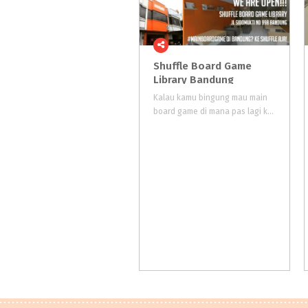
Shuffle Board Game
Library Bandung
Kalau kamu bingung mau main
board game di mana pas lagi ke kota Bandung, mampir saja ke Shuffle ID. Tempat yang merupakan pelopor perpustakaan board game pertama di Indonesia ini kini berada lebih dekat dengan jantung kota Bandung.