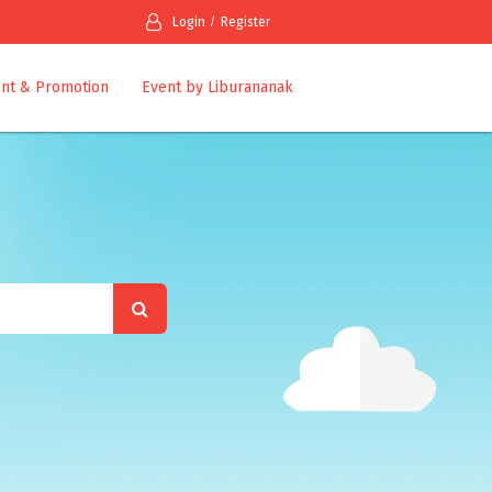
Login
Register
nt & Promotion
Event by Liburananak