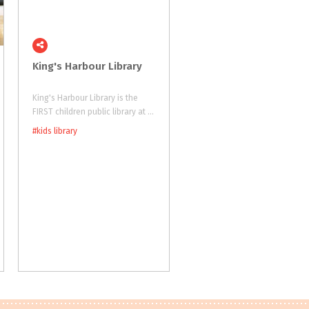
King's
Harbour
Library
Rimba
Baca
King's Harbour Library is the
Kerinduan mendalam akan
FIRST children public library at Alam Sutera, suitable for kids age 0-12 with more than 1000 books and educational toys available. With a thematic 'harbour' decor, we provide a conducive reading environment, making it easier
in
Cilandak
at
Jakarta Sela
#kids library
#kids library