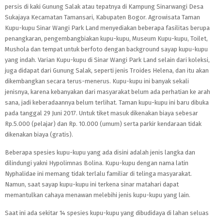
persis di kaki Gunung Salak atau tepatnya di Kampung Sinarwangi Desa
Sukajaya Kecamatan Tamansari, Kabupaten Bogor. Agrowisata Taman
Kupu-kupu Sinar Wangi Park Land menyediakan beberapa fasilitas berupa
penangkaran, pengembangbiakan kupu-kupu, Museum Kupu-kupu, Toilet,
Mushola dan tempat untuk berfoto dengan background sayap kupu-kupu
yang indah. Varian Kupu-kupu di Sinar Wangi Park Land selain dari koleksi,
juga didapat dari Gunung Salak, seperti jenis Troides Helena, dan itu akan
dikembangkan secara terus-menerus. Kupu-kupu ini banyak sekali
jenisnya, karena kebanyakan dari masyarakat belum ada perhatian ke arah
sana, jadi keberadaannya belum terlihat. Taman kupu-kupu ini baru dibuka
pada tanggal 29 Juni 2017. Untuk tiket masuk dikenakan biaya sebesar
Rp.5.000 (pelajar) dan Rp. 10.000 (umum) serta parkir kendaraan tidak
dikenakan biaya (gratis).
Beberapa spesies kupu-kupu yang ada disini adalah jenis langka dan
dilindungi yakni Hypolimnas Bolina. Kupu-kupu dengan nama latin
Nyphalidae ini memang tidak terlalu familiar di telinga masyarakat.
Namun, saat sayap kupu-kupu ini terkena sinar matahari dapat
memantulkan cahaya menawan melebihi jenis kupu-kupu yang lain.
Saat ini ada sekitar 14 spesies kupu-kupu yang dibudidaya di lahan seluas