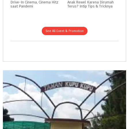
Drive-In
Cinema,
Cinema
Hitz
Anak
Rewel
Karena
Dirumah
saat
Pandemi
Terus?
Intip
Tips
&
Tricknya
See All Event & Promotion