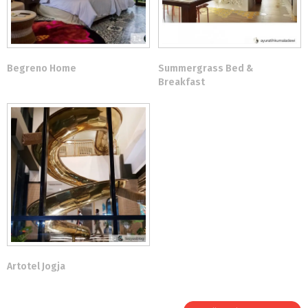
Begreno Home
Summergrass Bed &
Breakfast
Artotel Jogja