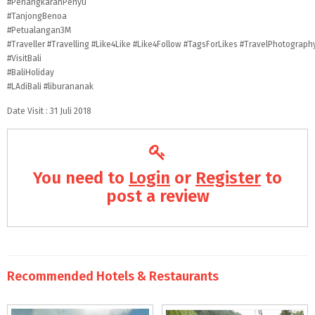
#PenangkaranPenyu
#TanjongBenoa
#Petualangan3M
#Traveller
#Travelling
#Like4Like
#Like4Follow
#TagsForLikes
#TravelPhotograph
#VisitBali
#BaliHoliday
#LAdiBali
#liburananak
Date Visit : 31 Juli 2018
You need to
Login
or
Register
to
post a review
Recommended Hotels & Restaurants