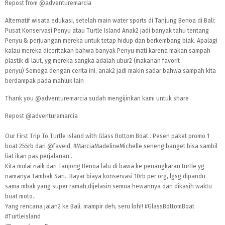
Repost from
@adventuremarcia
Alternatif wisata edukasi, setelah main water sports di Tanjung Benoa di Bali:
Pusat Konservasi Penyu atau Turtle Island Anak2 jadi banyak tahu tentang
Penyu & perjuangan mereka untuk tetap hidup dan berkembang biak. Apalagi
kalau mereka diceritakan bahwa banyak Penyu mati karena makan sampah
plastik di laut, yg mereka sangka adalah ubur2 (makanan favorit
penyu) Semoga dengan cerita ini, anak2 jadi makin sadar bahwa sampah kita
berdampak pada mahluk lain
Thank you
@adventuremarcia
sudah mengijinkan kami untuk share
Repost
@adventuremarcia
Our First Trip To Turtle island with Glass Bottom Boat.. Pesen paket promo 1
boat 255rb dari
@faveid
,
#MarciaMadelineMichelle
seneng banget bisa sambil
liat ikan pas perjalanan..
Kita mulai naik dari Tanjong Benoa lalu di bawa ke penangkaran turtle yg
namanya Tambak Sari.. Bayar biaya konservasi 10rb per org, lgsg dipandu
sama mbak yang super ramah,dijelasin semua hewannya dan dikasih waktu
buat moto..
Yang rencana jalan2 ke Bali, mampir deh, seru loh!!
#GlassBottomBoat
#Turtleisland