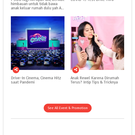
himbauan untuk tidak bawa
anak keluar rumah dulu yah Ayah Ibu
Drive-In
Cinema,
Cinema
Hitz
Anak
Rewel
Karena
Dirumah
saat
Pandemi
Terus?
Intip
Tips
&
Tricknya
See All Event & Promotion