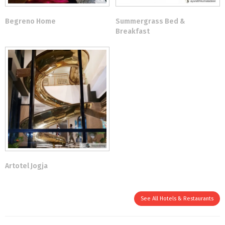
Begreno Home
Summergrass Bed &
Breakfast
Artotel Jogja
See All Hotels & Restaurants