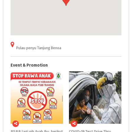
Pulau penyu Tanjung Benoa
Event & Promotion
PSBB lagi nih Ayah Ibu, berikut
COVID-19
Test
Drive
Thru