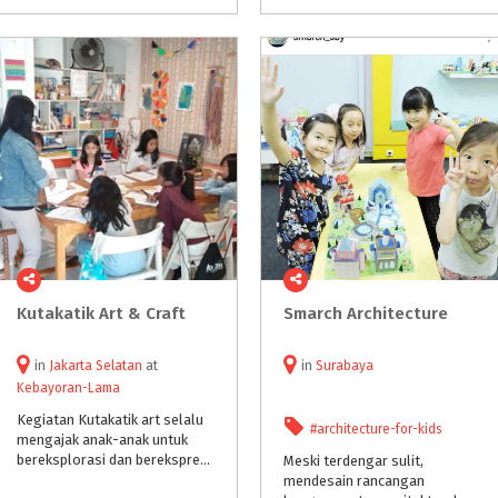
Kutakatik
Art
&
Craft
Smarch
Architecture
in
Jakarta Selatan
at
in
Surabaya
Kebayoran-Lama
Kegiatan Kutakatik art selalu
#architecture-for-kids
mengajak anak-anak untuk
bereksplorasi dan berekspresi menurut intrepertasi masing-masing.
Meski terdengar sulit,
mendesain rancangan