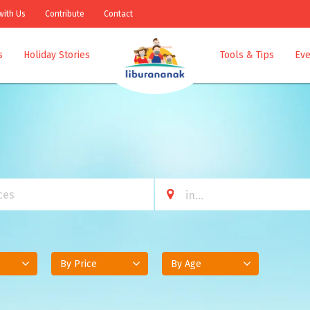
with Us
Contribute
Contact
s
Holiday Stories
Tools & Tips
Eve
By Price
By Age