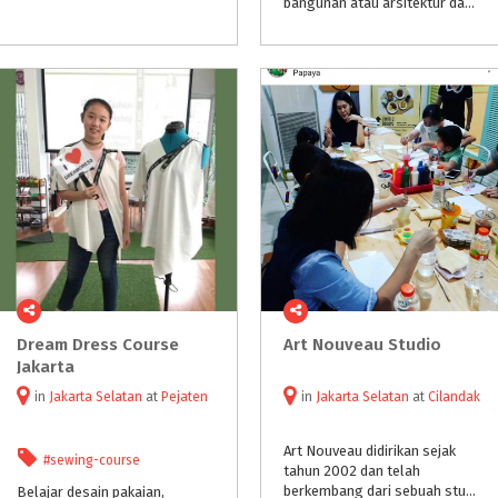
bangunan atau arsitektur dapat dikenalkan kepada anak sejak dini. Sebab, banyak manfaat yang didapat buah hati saat mereka mengenal bangunan. Apa saja?
Dream Dress Course
Art
Nouveau
Studio
Jakarta
in
Jakarta Selatan
at
Pejaten
in
Jakarta Selatan
at
Cilandak
Art Nouveau didirikan sejak
#sewing-course
tahun 2002 dan telah
berkembang dari sebuah studio pengajaran untuk mengerjakan berjuta-juta proyek berbasis seni. Keragaman proyek mencakup banyak bidang di dunia seni yang memungkinkan untuk mengembangkan bakat dan kreativita
Belajar desain pakaian,