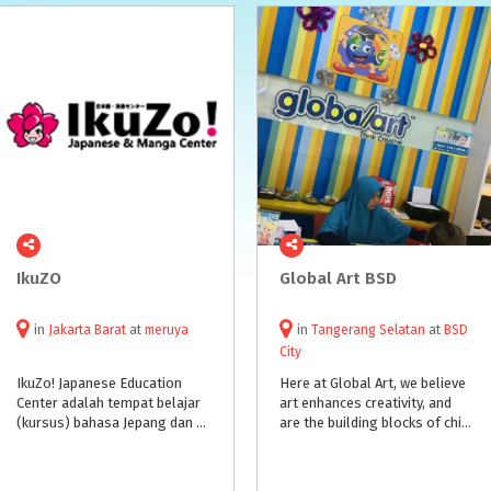
IkuZO
Global
Art
BSD
in
Jakarta Barat
at
meruya
in
Tangerang Selatan
at
BSD
City
IkuZo! Japanese Education
Here at Global Art, we believe
Center adalah tempat belajar
art enhances creativity, and
(kursus) bahasa Jepang dan gambar Manga praktikal bagi Anda yang ingin menggali lebih dalam tentang budaya, etika, dan etos kerja masyarakat Jepang.
are the building blocks of child development. We train the younger generation to be creative thinkers and to develop in them problem-solving skills – allowing them to imagine, explore