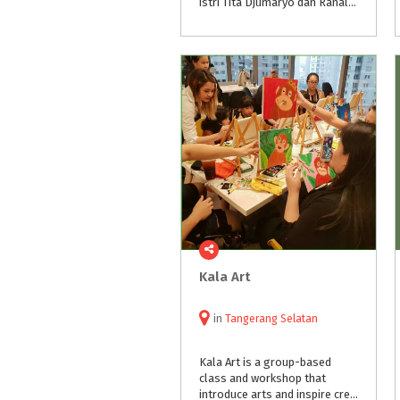
istri Tita Djumaryo dan Ranald Indra. Setiap akhir pekan, studio ini menawarkan banyak program bagi batita, balita, hingga remaja.
Kala
Art
in
Tangerang Selatan
Kala Art is a group-based
class and workshop that
introduce arts and inspire creativity.