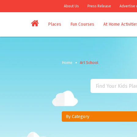
About Us
Press Release
Advertise 
Places
Fun Courses
At Home Activitie
Home
Art School
By Category