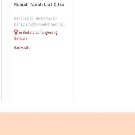
Rumah
Tanah
Liat
Citra
Ganara Art Studio Plui
Village
Berlokasi di Taman Makam
Ganara Art Studio seni yang
Bahagia ABRI, Pondok Aren, Bintaro, Tangerang Selatan, Banten.
in
Bintaro
at
Tangerang
in
Pluit Village
at
Jakarta
Selatan
Utara
#art-craft
#art-craft