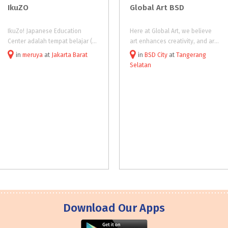
IkuZO
Global
Art
BSD
IkuZo! Japanese Education
Here at Global Art, we believe
Center adalah tempat belajar (kursus) bahasa Jepang dan gambar Manga praktikal bagi Anda yang ingin menggali lebih dalam tentang budaya, etika, dan etos kerja masyarakat Jepang.
art enhances creativity, and are the building blocks of child development. We train the younger generation to be creative thinkers and to develop in them problem-solving skills – allowing them to imagine, explore
in
meruya
at
Jakarta Barat
in
BSD City
at
Tangerang
Selatan
Download Our Apps