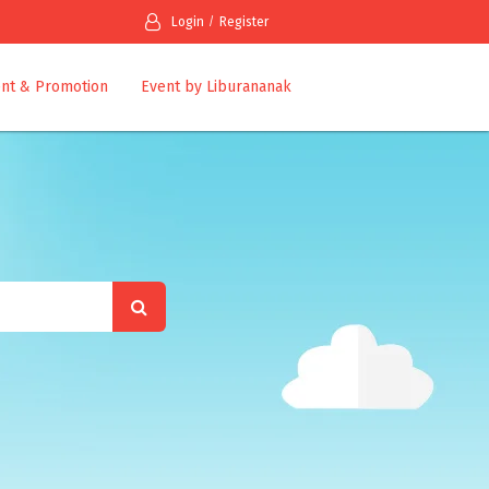
Login
Register
nt & Promotion
Event by Liburananak