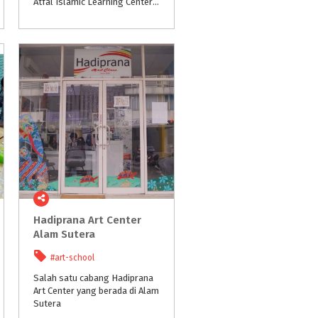
Atfal Islamic Learning Center @alatfalislamiccenter telah dibuka ! Yuk, Mama Papa...daftarkan si Kecil untuk bermain sambil belajar agama Islam dalam lingkungan yang menyenangkan...
Hadiprana Art Center
Alam Sutera
#art-school
Salah satu cabang Hadiprana
Art Center yang berada di Alam
Sutera