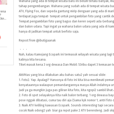
Wahana yang ada di tempat wisata baru ini belum terlalu banyak, m
tahap pengembangan. Wahana yang sudah ada di tempat wisata baru 
rena
ATV, Flying Fox, dan sepeda gantung mirip dengaan yang ada di marib
?
terdapat juga tempat- tempat untuk pengambilan foto yang cantik
Intip Tips & Tricknya
Tempat pengambilan foto yang bagus dan keren sepeti ada Gerbang 
dan balon udara. Tapi ingat ya wahana balon udara yang ada di kamoj
hanya di jadikan tempat untuk berfoto saja.
Repost from
@ibutigaanak
・・・
Nah, kalau Kamojang Ecopark ini termasuk wilayah wisata yang lagi t
kalinya kita kesana.
Tiket masuk kena 3 org dewasa Dan Mobil: 53ribu dapet 3 kemasan te
Aktifitas yang bisa dilakukan aku bahas satu2 yah sesuai slide:
1. Foto2. Yap. Apalagi? Harusnya di foto ini kita bisa menikmati pem
kenyataannya walaupun pemandangannya masya Allah indahnya untuk a
Jadi ya ga mungkin juga pas giliran kita foto, kita ngopi2 sambil lihat
2. Foto di spot selayaknya Kita naik balon terbang. 1 org dewasa baya
pose nggak dibatasi, cuma tau diri aja (Sama kyk nomor 1, antri foto 
3. Naik ATV keliling kawasan Ecopark. Sounds interesting tapi seca
cocok Naik odong2 yah biar ga repot pake 2 ATV berendeng. Jadi skip.