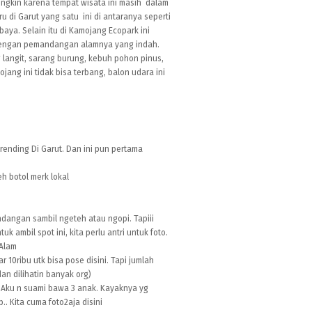
ungkin karena tempat wisata ini masih dalam
di Garut yang satu ini di antaranya seperti
aya. Selain itu di Kamojang Ecopark ini
 dengan pemandangan alamnya yang indah.
langit, sarang burung, kebuh pohon pinus,
ang ini tidak bisa terbang, balon udara ini
rending Di Garut. Dan ini pun pertama
h botol merk lokal
andangan sambil ngeteh atau ngopi. Tapiii
mbil spot ini, kita perlu antri untuk foto.
 Alam
r 10ribu utk bisa pose disini. Tapi jumlah
dan dilihatin banyak org)
ra Aku n suami bawa 3 anak. Kayaknya yg
. Kita cuma foto2aja disini