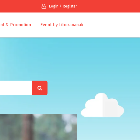
Login
Register
nt & Promotion
Event by Liburananak