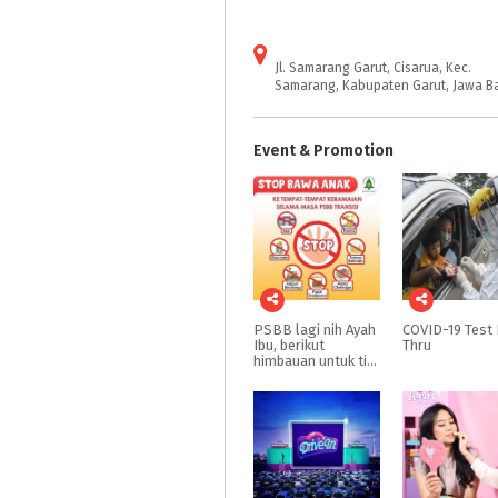
Jl. Samarang Garut, Cisarua, Kec.
Samarang, Kabupaten Garut, Jawa B
Event & Promotion
PSBB lagi nih Ayah
COVID-19
Test
Ibu, berikut
Thru
himbauan untuk tidak bawa anak keluar rumah dulu yah Ayah Ibu