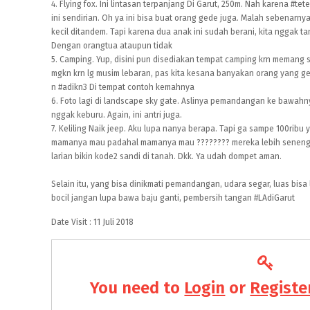
4. Flying fox. Ini lintasan terpanjang Di Garut, 250m. Nah karena
#tet
ini sendirian. Oh ya ini bisa buat orang gede juga. Malah sebenar
kecil ditandem. Tapi karena dua anak ini sudah berani, kita nggak ta
Dengan orangtua ataupun tidak
5. Camping. Yup, disini pun disediakan tempat camping krn memang
mgkn krn lg musim lebaran, pas kita kesana banyakan orang yang ge
n
#adikn3
Di tempat contoh kemahnya
6. Foto lagi di landscape sky gate. Aslinya pemandangan ke bawah
nggak keburu. Again, ini antri juga.
7. Keliling Naik jeep. Aku lupa nanya berapa. Tapi ga sampe 100ribu 
mamanya mau padahal mamanya mau ???????? mereka lebih seneng ng
larian bikin kode2 sandi di tanah. Dkk. Ya udah dompet aman.
Selain itu, yang bisa dinikmati pemandangan, udara segar, luas bisa 
bocil jangan lupa bawa baju ganti, pembersih tangan
#LAdiGarut
Date Visit : 11 Juli 2018
You need to
Login
or
Registe