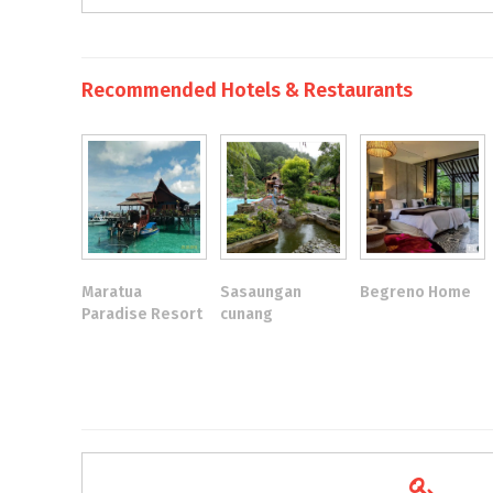
Recommended Hotels & Restaurants
Maratua
Sasaungan
Begreno Home
Paradise Resort
cunang