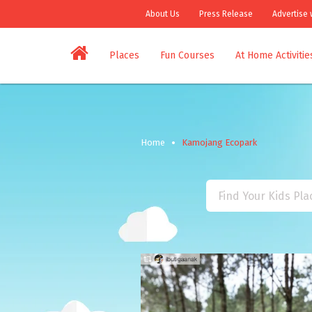
About Us
Press Release
Advertise 
Places
Fun Courses
At Home Activitie
Home
Kamojang Ecopark