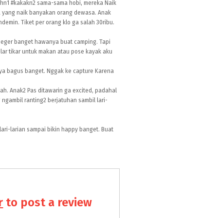
ehn1
#kakakn2
sama-sama hobi, mereka Naik
nya yang naik banyakan orang dewasa. Anak
ndemin. Tiket per orang klo ga salah 30ribu.
 seger banget hawanya buat camping. Tapi
lar tikar untuk makan atau pose kayak aku
nya bagus banget. Nggak ke capture Karena
yah. Anak2 Pas ditawarin ga excited, padahal
ambil ranting2 berjatuhan sambil lari-
lari-larian sampai bikin happy banget. Buat
r
to post a review