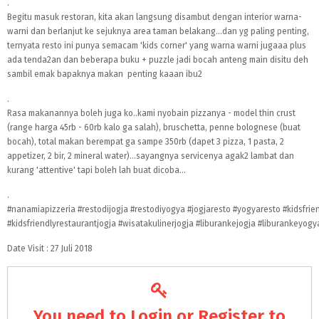
.
Begitu masuk restoran, kita akan langsung disambut dengan interior warna-
warni dan berlanjut ke sejuknya area taman belakang...dan yg paling penting,
ternyata resto ini punya semacam 'kids corner' yang warna warni jugaaa plus
ada tenda2an dan beberapa buku + puzzle jadi bocah anteng main disitu deh
sambil emak bapaknya makan penting kaaan ibu2
.
Rasa makanannya boleh juga ko..kami nyobain pizzanya - model thin crust
(range harga 45rb - 60rb kalo ga salah), bruschetta, penne bolognese (buat
bocah), total makan berempat ga sampe 350rb (dapet 3 pizza, 1 pasta, 2
appetizer, 2 bir, 2 mineral water)...sayangnya servicenya agak2 lambat dan
kurang 'attentive' tapi boleh lah buat dicoba...
.
#nanamiapizzeria
#restodijogja
#restodiyogya
#jogjaresto
#yogyaresto
#kidsfrie
#kidsfriendlyrestaurantjogja
#wisatakulinerjogja
#liburankejogja
#liburankeyogy
Date Visit : 27 Juli 2018
You need to
Login
or
Register
to