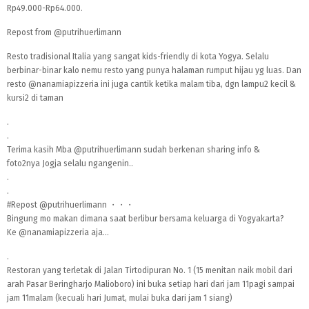
Rp49.000-Rp64.000.
Repost from
@putrihuerlimann
Resto tradisional Italia yang sangat kids-friendly di kota Yogya. Selalu
berbinar-binar kalo nemu resto yang punya halaman rumput hijau yg luas. Dan
resto
@nanamiapizzeria
ini juga cantik ketika malam tiba, dgn lampu2 kecil &
kursi2 di taman
.
.
Terima kasih Mba
@putrihuerlimann
sudah berkenan sharing info &
foto2nya Jogja selalu ngangenin..
.
.
#Repost
@putrihuerlimann
・・・
Bingung mo makan dimana saat berlibur bersama keluarga di Yogyakarta?
Ke
@nanamiapizzeria
aja...
.
Restoran yang terletak di Jalan Tirtodipuran No. 1 (15 menitan naik mobil dari
arah Pasar Beringharjo Malioboro) ini buka setiap hari dari jam 11pagi sampai
jam 11malam (kecuali hari Jumat, mulai buka dari jam 1 siang)