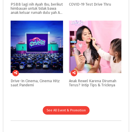
PSBB lagi nih Ayah Ibu, berikut
COVID-19
Test
Drive
Thru
himbauan untuk tidak bawa
anak keluar rumah dulu yah Ayah Ibu
Drive-In
Cinema,
Cinema
Hitz
Anak
Rewel
Karena
Dirumah
saat
Pandemi
Terus?
Intip
Tips
&
Tricknya
See All Event & Promotion