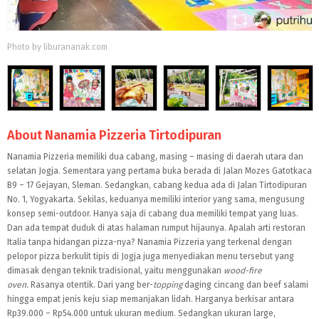
Photo by liburananak.com
About Nanamia Pizzeria Tirtodipuran
Nanamia Pizzeria memiliki dua cabang, masing – masing di daerah utara dan
selatan Jogja. Sementara yang pertama buka berada di Jalan Mozes Gatotkaca
B9 – 17 Gejayan, Sleman. Sedangkan, cabang kedua ada di Jalan Tirtodipuran
No. 1, Yogyakarta. Sekilas, keduanya memiliki interior yang sama, mengusung
konsep semi-outdoor. Hanya saja di cabang dua memiliki tempat yang luas.
Dan ada tempat duduk di atas halaman rumput hijaunya. Apalah arti restoran
Italia tanpa hidangan pizza-nya? Nanamia Pizzeria yang terkenal dengan
pelopor pizza berkulit tipis di Jogja juga menyediakan menu tersebut yang
dimasak dengan teknik tradisional, yaitu menggunakan
wood-fire
oven.
Rasanya otentik. Dari yang ber-
topping
daging cincang dan beef salami
hingga empat jenis keju siap memanjakan lidah. Harganya berkisar antara
Rp39.000 – Rp54.000 untuk ukuran medium. Sedangkan ukuran large,