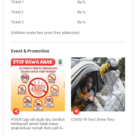
Ticket 1
Rp 0,-
Ticket 2
Rp 0,-
Ticket 3
Rp 0,-
(children under two years free admission)
Event & Promotion
PSBB lagi nih Ayah Ibu, berikut
COVID-19
Test
Drive
Thru
himbauan untuk tidak bawa
anak keluar rumah dulu yah Ayah Ibu