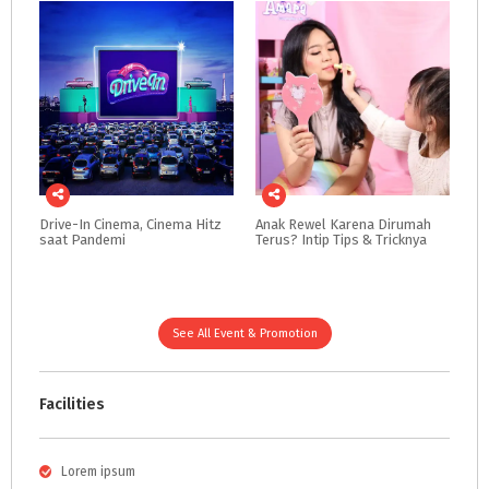
Drive-In
Cinema,
Cinema
Hitz
Anak
Rewel
Karena
Dirumah
saat
Pandemi
Terus?
Intip
Tips
&
Tricknya
See All Event & Promotion
Facilities
Lorem ipsum