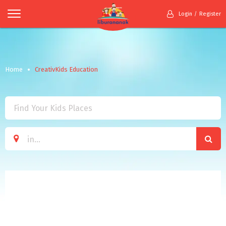
Login
Register
Home
CreativKids Education