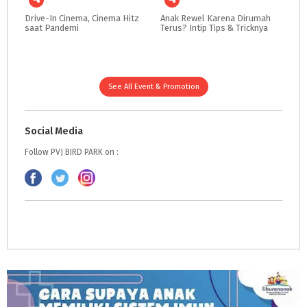
Drive-In
Cinema,
Cinema
Hitz
Anak
Rewel
Karena
Dirumah
saat
Pandemi
Terus?
Intip
Tips
&
Tricknya
See All Event & Promotion
Social Media
Follow PVJ BIRD PARK on :