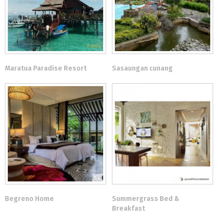
Maratua Paradise Resort
Sasaungan cunang
Begreno Home
Summergrass Bed &
Breakfast