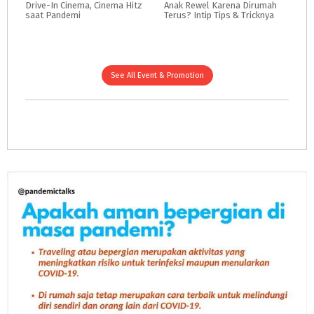
Drive-In
Cinema,
Cinema
Hitz
Anak
Rewel
Karena
Dirumah
saat
Pandemi
Terus?
Intip
Tips
&
Tricknya
See All Event & Promotion