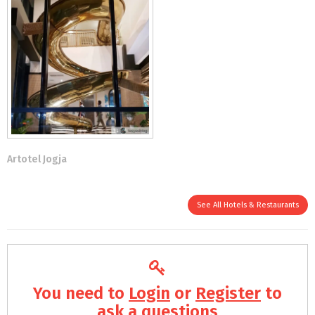
Artotel Jogja
See All Hotels & Restaurants
You need to
Login
or
Register
to
ask a questions