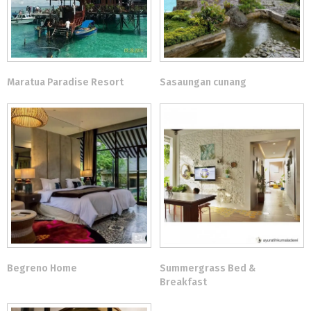
Maratua Paradise Resort
Sasaungan cunang
Begreno Home
Summergrass Bed &
Breakfast