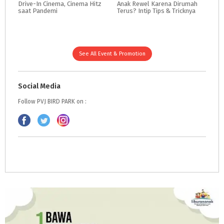
Drive-In
Cinema,
Cinema
Hitz
Anak
Rewel
Karena
Dirumah
saat
Pandemi
Terus?
Intip
Tips
&
Tricknya
See All Event & Promotion
Social Media
Follow PVJ BIRD PARK on :