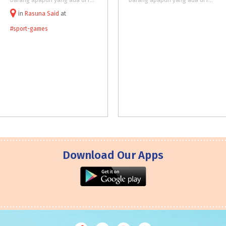
barang apapun yang ada di rumah? Mari kita arahkan mereka ke memanjat sesuatu yang bermanfaat dan menantang: Wall Climbing! Dimana? Mari bergabung ke komunitas "Jakarta Climbers" di Pasar Festival Kuningan !
barang apapun yang ada di rumah? Mari kita arahkan mereka ke memanjat sesuatu yang sehat,menantang & melatih keberanian: Wall Climbing!
in
Rasuna Said
at
#sport-games
Download Our Apps