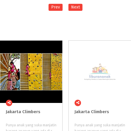
Prev
Next
Jakarta
Climbers
Jakarta
Climbers
Punya anak yang suka manjatin
Punya anak yang suka manjatin