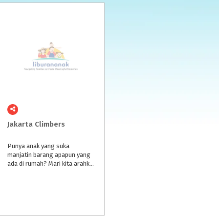
Jakarta
Climbers
Punya anak yang suka
manjatin barang apapun yang
ada di rumah? Mari kita arahkan mereka ke memanjat sesuatu yang sehat,menantang & melatih keberanian: Wall Climbing!