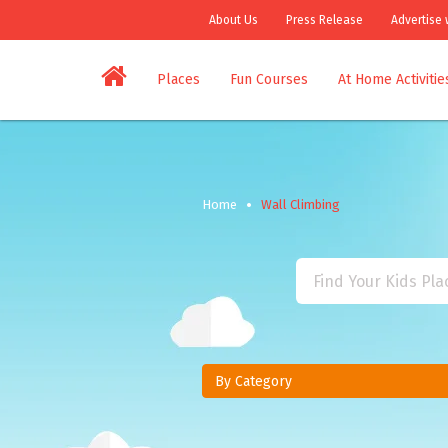
About Us
Press Release
Advertise 
Places
Fun Courses
At Home Activitie
Home
Wall Climbing
By Category