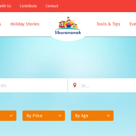
with Us
Contribute
Contact
s
Holiday Stories
Tools & Tips
Eve
By Price
By Age