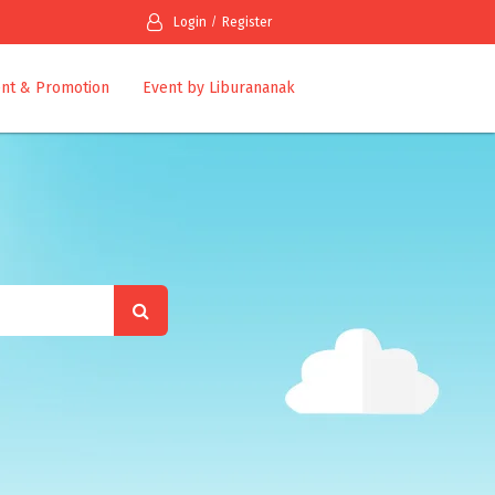
Login
Register
nt & Promotion
Event by Liburananak