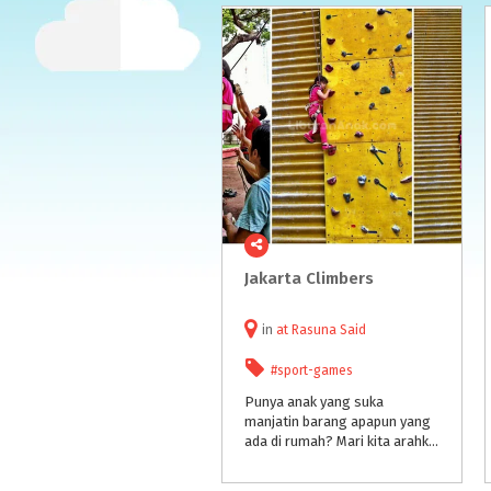
Jakarta
Climbers
in
at
Rasuna Said
#sport-games
Punya anak yang suka
manjatin barang apapun yang
ada di rumah? Mari kita arahkan mereka ke memanjat sesuatu yang bermanfaat dan menantang: Wall Climbing! Dimana? Mari bergabung ke komunitas "Jakarta Climbers" di Pasar Festival Kuningan !