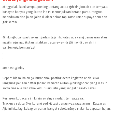
Minggu lalu kami sempat posting tentang acara
@hikingbocah
dan ternyata
lumayan banyak yang ikutan lho Ini menunjukkan betapa para Orangtua
merindukan bisa jalan-jalan di alam bebas tapi rame-rame supaya seru dan
gak serem
.
.
@hikingbocah
pasti akan ngadain lagi nih..kalau ada yang penasaran atau
masih ragu mau ikutan, silahkan baca review dr
@iniay
di bawah ini
ya..Semoga bermanfaat
.
.
#Repost
@iniay
・・・
Seperti biasa, kalau
@liburananak
posting acara kegiatan anak, suka
langsung pengen daftar Jadilah kemaren ikutan
@hikingbocah
yang diasuh
sama mas Ajie dan mbak Asti. Suami istri yang sangat baiiikkk sekali..
.
Kemaren ikut acara ini kirain awalnya mudah, ternyataaaa...
Tracknya sekitar 5km kurang sedikit tapi panasnyaaaaaa ampun. Kata mas
Ajie ini kita lagi kebagian panas banget sebelum2nya malah kedapatan hujan.
.