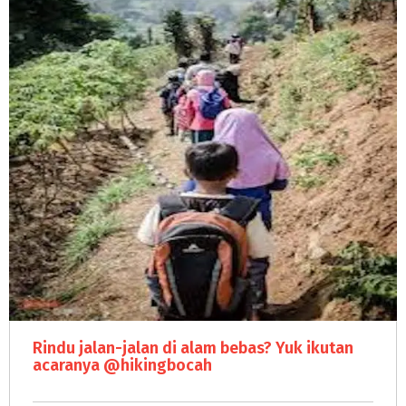
Rindu jalan-jalan di alam bebas? Yuk ikutan
acaranya @hikingbocah