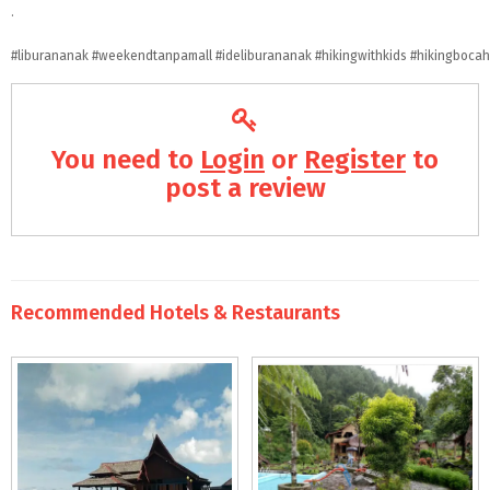
.
#liburananak
#weekendtanpamall
#ideliburananak
#hikingwithkids
#hikingbocah
You need to
Login
or
Register
to
post a review
Recommended Hotels & Restaurants