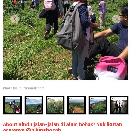
Photo by liburananak.com
About Rindu jalan-jalan di alam bebas? Yuk ikutan
acaranya @hikingbocah