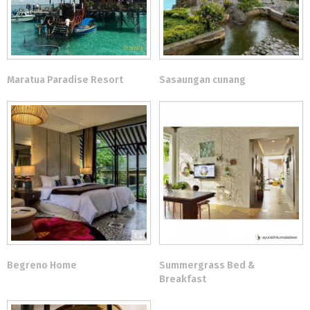
Maratua Paradise Resort
Sasaungan cunang
Begreno Home
Summergrass Bed &
Breakfast