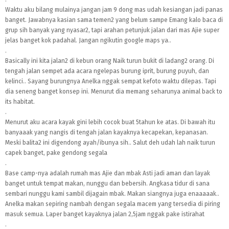
Waktu aku bilang mulainya jangan jam 9 dong mas udah kesiangan jadi panas
banget. Jawabnya kasian sama temen2 yang belum sampe Emang kalo baca di
grup sih banyak yang nyasar2, tapi arahan petunjuk jalan dari mas Ajie super
jelas banget kok padahal. Jangan ngikutin google maps ya..
.
Basically ini kita jalan2 di kebun orang Naik turun bukit di ladang2 orang. Di
tengah jalan sempet ada acara ngelepas burung iprit, burung puyuh, dan
kelinci.. Sayang burungnya Anelka nggak sempat kefoto waktu dilepas. Tapi
dia seneng banget konsep ini. Menurut dia memang seharunya animal back to
its habitat.
.
Menurut aku acara kayak gini lebih cocok buat 5tahun ke atas. Di bawah itu
banyaaak yang nangis di tengah jalan kayaknya kecapekan, kepanasan.
Meski balita2 ini digendong ayah/ibunya sih.. Salut deh udah lah naik turun
capek banget, pake gendong segala
.
Base camp-nya adalah rumah mas Ajie dan mbak Asti jadi aman dan layak
banget untuk tempat makan, nunggu dan bebersih. Angkasa tidur di sana
sembari nunggu kami sambil dijagain mbak. Makan siangnya juga enaaaaak..
Anelka makan sepiring nambah dengan segala macem yang tersedia di piring
masuk semua. Laper banget kayaknya jalan 2,5jam nggak pake istirahat
.