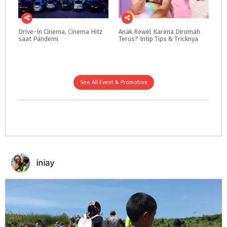
Drive-In
Cinema,
Cinema
Hitz
Anak
Rewel
Karena
Dirumah
saat
Pandemi
Terus?
Intip
Tips
&
Tricknya
See All Event & Promotion