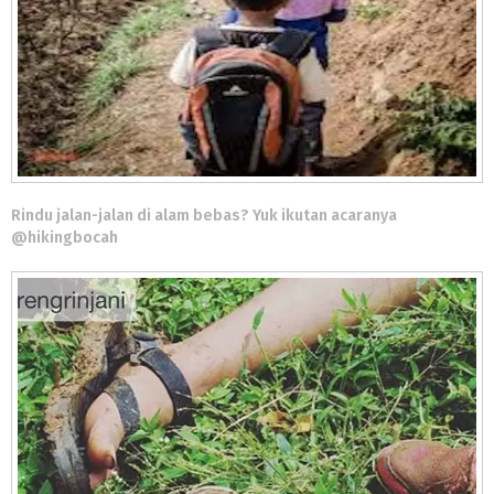
Rindu jalan-jalan di alam bebas? Yuk ikutan acaranya
@hikingbocah