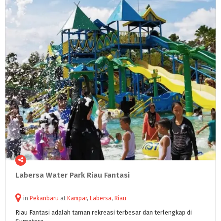
Labersa
Water
Park
Riau
Fantasi
in
Pekanbaru
at
Kampar
,
Labersa
,
Riau
Riau
Fantasi
adalah
taman
rekreasi
terbesar
dan
terlengkap
di