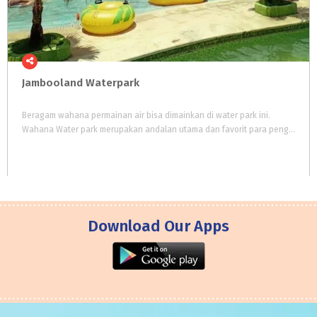
Jambooland
Waterpark
Beragam wahana permainan air bisa dimainkan di water park ini.
Wahana Water park merupakan andalan utama dan favorit para pengunjung Jambooland.
Download Our Apps