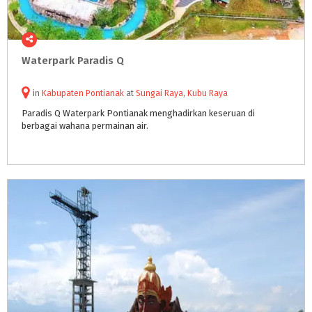
Waterpark
Paradis
Q
in
Kabupaten Pontianak
at
Sungai Raya
,
Kubu Raya
Paradis
Q
Waterpark
Pontianak
menghadirkan
keseruan
di
berbagai
wahana
permainan
air.