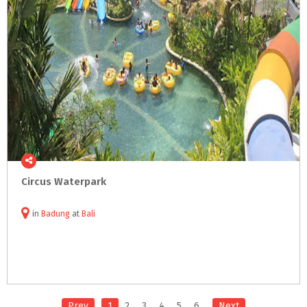
Circus
Waterpark
in
Badung
at
Bali
Prev
1
2
3
4
5
6
Next