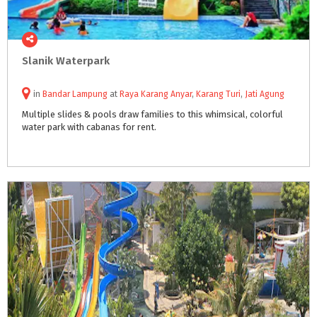
Slanik
Waterpark
in
Bandar Lampung
at
Raya Karang Anyar
,
Karang Turi
,
Jati Agung
Multiple
slides
&
pools
draw
families
to
this
whimsical,
colorful
water
park
with
cabanas
for
rent.