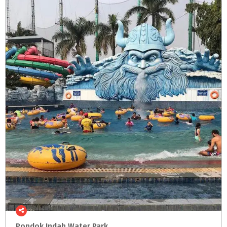
Pondok
Indah
Water
Park