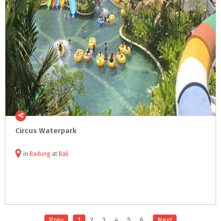
Circus
Waterpark
in
Badung
at
Bali
Prev
1
2
3
4
5
6
Next