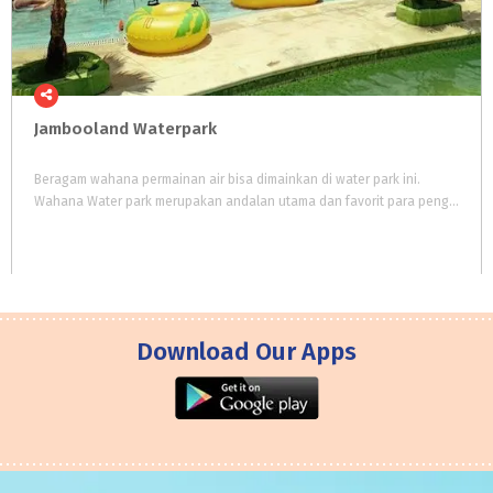
Jambooland
Waterpark
Beragam wahana permainan air bisa dimainkan di water park ini.
Wahana Water park merupakan andalan utama dan favorit para pengunjung Jambooland.
Download Our Apps