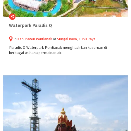
Waterpark
Paradis
Q
in
Kabupaten Pontianak
at
Sungai Raya
,
Kubu Raya
Paradis
Q
Waterpark
Pontianak
menghadirkan
keseruan
di
berbagai
wahana
permainan
air.