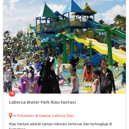
Labersa
Water
Park
Riau
Fantasi
in
Pekanbaru
at
Kampar
,
Labersa
,
Riau
Riau
Fantasi
adalah
taman
rekreasi
terbesar
dan
terlengkap
di