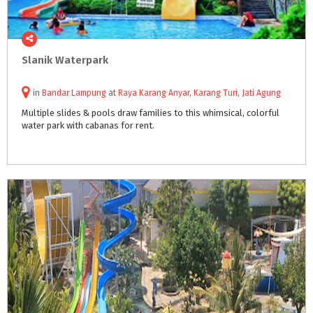
Slanik
Waterpark
in
Bandar Lampung
at
Raya Karang Anyar
,
Karang Turi
,
Jati Agung
Multiple
slides
&
pools
draw
families
to
this
whimsical,
colorful
water
park
with
cabanas
for
rent.