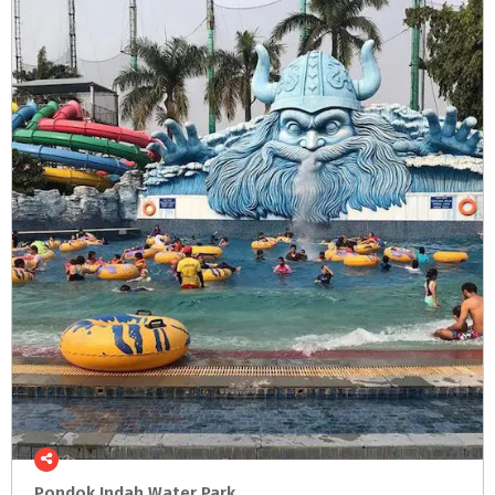
Pondok
Indah
Water
Park