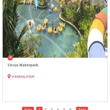
Circus
Waterpark
in
Badung
at
Bali
Prev
1
2
3
4
5
6
Next