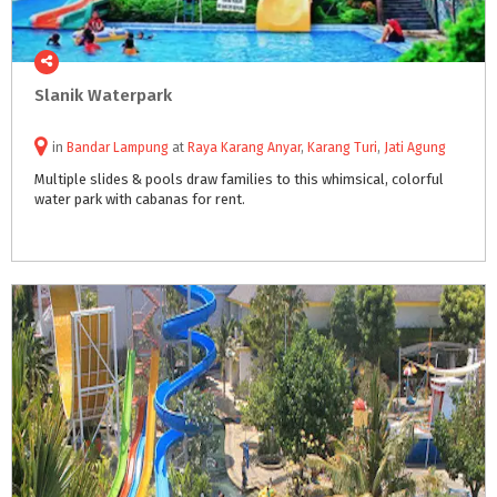
Slanik
Waterpark
in
Bandar Lampung
at
Raya Karang Anyar
,
Karang Turi
,
Jati Agung
Multiple
slides
&
pools
draw
families
to
this
whimsical,
colorful
water
park
with
cabanas
for
rent.