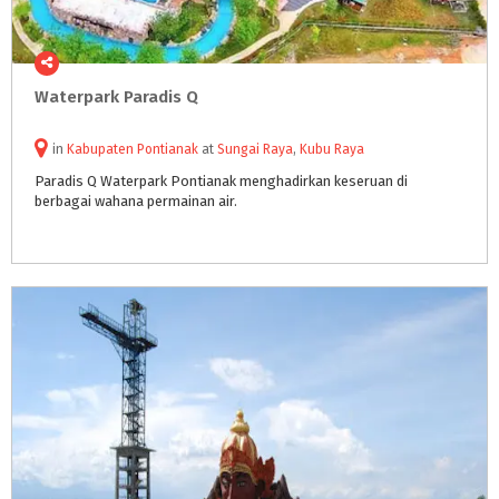
Waterpark
Paradis
Q
in
Kabupaten Pontianak
at
Sungai Raya
,
Kubu Raya
Paradis
Q
Waterpark
Pontianak
menghadirkan
keseruan
di
berbagai
wahana
permainan
air.