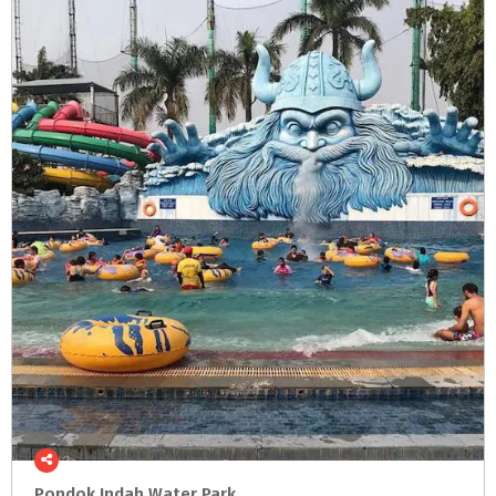
Pondok
Indah
Water
Park