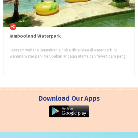
Jambooland
Waterpark
Beragam wahana permainan air bisa dimainkan di water park ini.
Wahana Water park merupakan andalan utama dan favorit para pengunjung Jambooland.
Download Our Apps