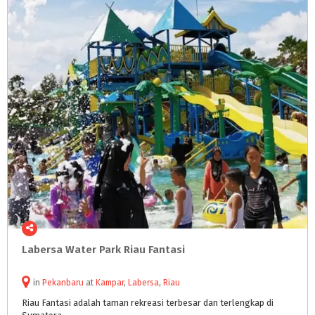
Labersa
Water
Park
Riau
Fantasi
in
Pekanbaru
at
Kampar
,
Labersa
,
Riau
Riau
Fantasi
adalah
taman
rekreasi
terbesar
dan
terlengkap
di