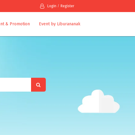
Login
Register
nt & Promotion
Event by Liburananak