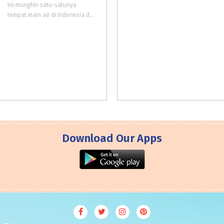
Ini mungkin satu-satunya
tempat main air di Indonesia dengan latar belakang istana ala Disney! Cantik banget, kan? Waterpark ini letaknya di dalam Istana Anak TMII. Karena baru dibuka, tempat ini masih sangat bersih. Ruang bilas dan toiletnya juga bersih
Download Our Apps