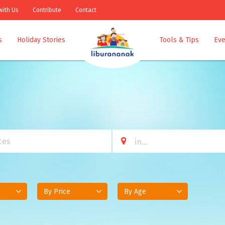
with Us
Contribute
Contact
s
Holiday Stories
Tools & Tips
Eve
By Price
By Age