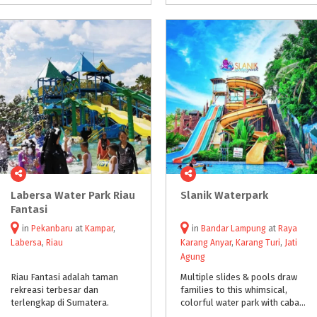
Labersa Water Park Riau
Slanik
Waterpark
Fantasi
in
Pekanbaru
at
Kampar
,
in
Bandar Lampung
at
Raya
Labersa
,
Riau
Karang Anyar
,
Karang Turi
,
Jati
Agung
Riau Fantasi adalah taman
Multiple slides & pools draw
rekreasi terbesar dan
families to this whimsical,
terlengkap di Sumatera.
colorful water park with cabanas for rent.