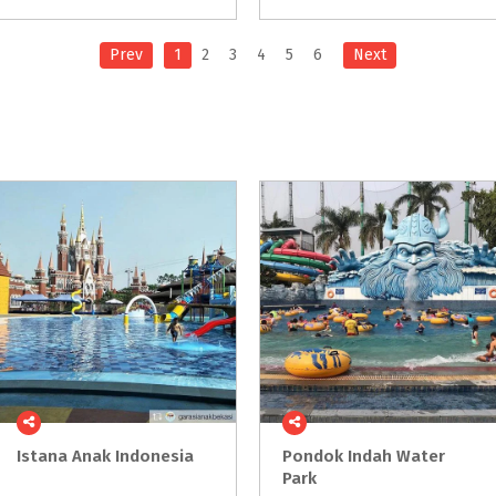
Prev
1
2
3
4
5
6
Next
Istana
Anak
Indonesia
Pondok Indah Water
Park