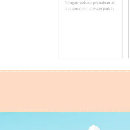
Beragam wahana permainan air
bisa dimainkan di water park ini. Wahana Water park merupakan andalan utama dan favorit para pengunjung Jambooland.