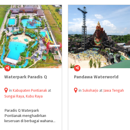
Waterpark
Paradis
Q
Pandawa
Waterworld
in
Kabupaten Pontianak
at
in
Sukoharjo
at
Jawa Tengah
Sungai Raya
,
Kubu Raya
Paradis Q Waterpark
Pontianak menghadirkan
keseruan di berbagai wahana permainan air.