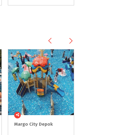
Margo
City
Depok
Jepara
Ourland
Park