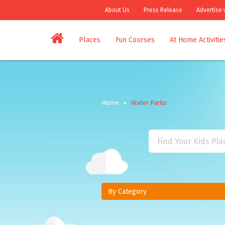
About Us
Press Release
Advertise 
Places
Fun Courses
At Home Activitie
Home
Water Parks
By Category