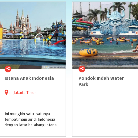
Istana
Anak
Indonesia
Pondok Indah Water
Park
in
Jakarta Timur
Ini mungkin satu-satunya
tempat main air di Indonesia
dengan latar belakang istana ala Disney! Cantik banget, kan? Waterpark ini letaknya di dalam Istana Anak TMII. Karena baru dibuka, tempat ini masih sangat bersih. Ruang bilas dan toiletnya juga bersih