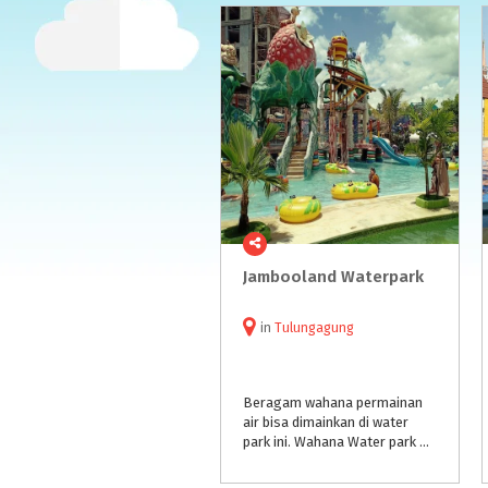
Jambooland
Waterpark
in
Tulungagung
Beragam wahana permainan
air bisa dimainkan di water
park ini. Wahana Water park merupakan andalan utama dan favorit para pengunjung Jambooland.