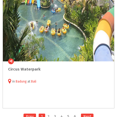
Circus
Waterpark
in
Badung
at
Bali
Prev
1
2
3
4
5
6
Next