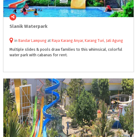
Slanik
Waterpark
in
Bandar Lampung
at
Raya Karang Anyar
,
Karang Turi
,
Jati Agung
Multiple
slides
&
pools
draw
families
to
this
whimsical,
colorful
water
park
with
cabanas
for
rent.