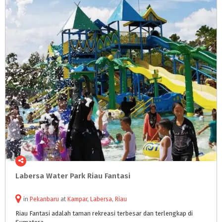
Labersa
Water
Park
Riau
Fantasi
in
Pekanbaru
at
Kampar
,
Labersa
,
Riau
Riau
Fantasi
adalah
taman
rekreasi
terbesar
dan
terlengkap
di