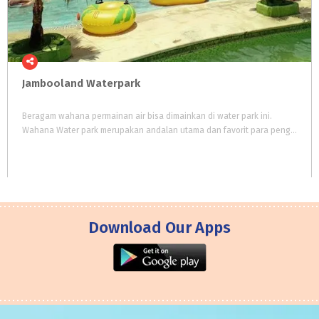
Jambooland
Waterpark
Beragam wahana permainan air bisa dimainkan di water park ini.
Wahana Water park merupakan andalan utama dan favorit para pengunjung Jambooland.
Download Our Apps