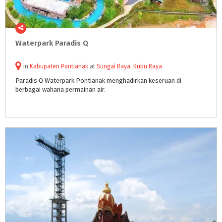
Waterpark
Paradis
Q
in
Kabupaten Pontianak
at
Sungai Raya
,
Kubu Raya
Paradis
Q
Waterpark
Pontianak
menghadirkan
keseruan
di
berbagai
wahana
permainan
air.