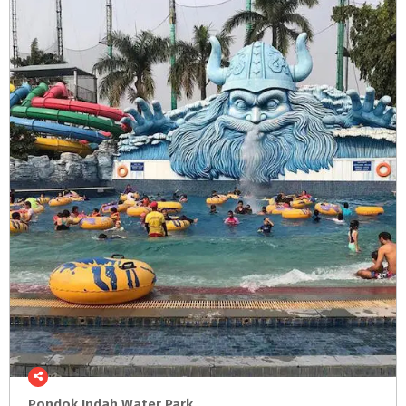
Pondok
Indah
Water
Park